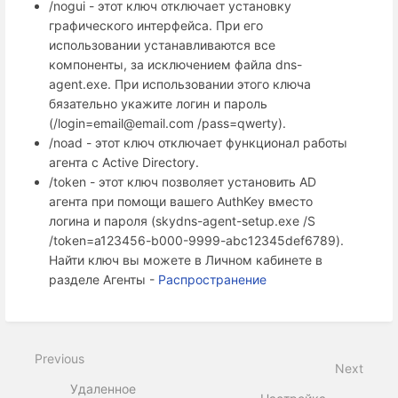
/nogui - этот ключ отключает установку
графического интерфейса. При его
использовании устанавливаются все
компоненты, за исключением файла dns-
agent.exe. При использовании этого ключа
бязательно укажите логин и пароль
(/login=email@email.com /pass=qwerty).
/noad - этот ключ отключает функционал работы
агента с Active Directory.
/token - этот ключ позволяет установить AD
агента при помощи вашего AuthKey вместо
логина и пароля (skydns-agent-setup.exe /S
/token=a123456-b000-9999-abc12345def6789).
Найти ключ вы можете в Личном кабинете в
разделе Агенты -
Распространение
Previous
Next
Удаленное