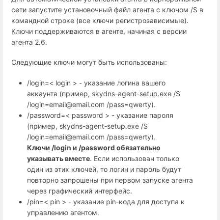
сети запустите установочный файл агента с ключом /S в
командной строке (все ключи регистрозависимые).
Ключи поддерживаются в агенте, начиная с версии
агента 2.6.
Следующие ключи могут быть использованы:
/login=< login > - указание логина вашего
аккаунта (пример, skydns-agent-setup.exe /S
/login=email@email.com /pass=qwerty).
/password=< password > - указание пароля
(пример, skydns-agent-setup.exe /S
/login=email@email.com /pass=qwerty).
Ключи /login и /password обязательно
указывать вместе
. Если использован только
один из этих ключей, то логин и пароль будут
повторно запрошены при первом запуске агента
через графический интерфейс.
/pin=< pin > - указание pin-кода для доступа к
управлению агентом.