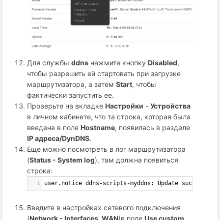
Для службы
ddns
нажмите кнопку
Disabled
,
чтобы разрешить ей стартовать при загрузке
маршрутизатора, а затем
Start
, чтобы
фактически запустить ее.
Проверьте на вкладке
Настройки
-
Устройства
в личном кабинете, что та строка, которая была
введена в поле
Hostname
, появилась в разделе
IP адреса/DynDNS
.
Еще можно посмотреть в лог маршрутизатора
(
Status - System log
), там должна появиться
строка:
1
user.notice ddns-scripts-myddns: Update successful
Введите в настройках сетевого подключения
(
Network - Interfaces, WAN
)в поле
Use custom