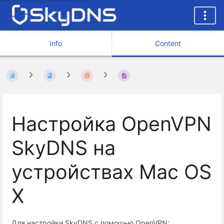
Info
Content
Настройка OpenVPN
SkyDNS на
устройствах Mac OS
X
Для настройки SkyDNS с помощью OpenVPN: