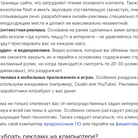
страницы сайта, что затрудняет чтение основного контента. Та
технологии flash и иметь звуковую составляющую (зачастую, оч
всплывающее окно: разработчики онлайн-рекламы специально 
неподходящем месте и делают ее максимально незаметной.
Контекстная реклама.
Основана на ранее сделанных вами запрос
либо искали «где купить пиццу?» в интернете - не удивляйтесь
будут преследовать вас на каждом шагу.
Аудио- и видеореклама.
Видео-ролики, которые вы обязаны про
чем сможете закрыть их и перейти к основному содержанию ст
рекламный ролик, но когда приходится смотреть по 20-30 ролик
одинаковых), это раздражает.
Реклама в мобильных приложениях и играх.
Особенно раздража
используем ежедневно (например, Скайп или YouTube). Рекламные
разработчики потребуют с вас денег.
ма не только отвлекает вас от непосредственных задач интерне
ера и всей системы в целом. Особенно сильно расходует ресу
ьзующая flash-технологию. Также следует опасаться, что кликн
зить свой компьютер
вредоносным ПО
или перейти на
фишинговы
 убрать рекламу на компьютере?