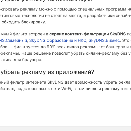
окировать рекламу можно с помощью специальных программ или
тинговые технологии не стоят на месте, и разработчики онлай
 обходить блокировку.
амный фильтр встроен в
сервис контент-фильтрации SkyDNS
по
NS.Семейный
,
SkyDNS.Образование и НКО
,
SkyDNS.Бизнес
.
Это
бов — фильтруется до 90% всех видов рекламы: от баннеров и 
орекламы.
Наше решение позволит убрать онлайн-рекламу без 
лагина для браузера.
 убрать рекламу из приложений?
ный фильтр интернета SkyDNS дает возможность убрать реклам
йствах, подключенных к сети Wi-Fi, в том числе и рекламу в и