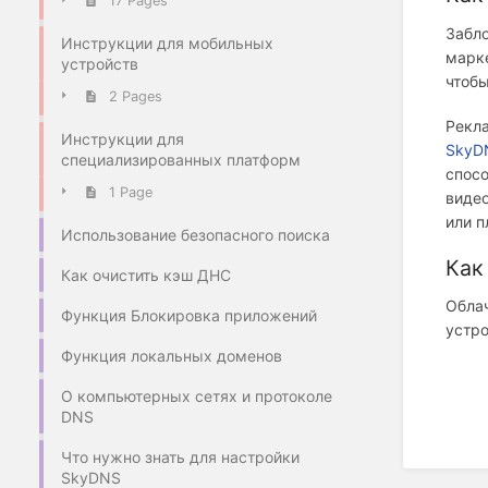
17 Pages
Забл
Инструкции для мобильных
марке
устройств
чтобы
2 Pages
Рекл
Инструкции для
SkyD
специализированных платформ
спосо
1 Page
виде
или п
Использование безопасного поиска
Как
Как очистить кэш ДНС
Облач
Функция Блокировка приложений
устро
Функция локальных доменов
О компьютерных сетях и протоколе
DNS
Что нужно знать для настройки
SkyDNS