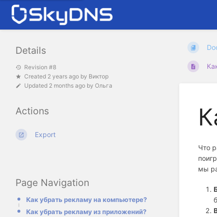
Do
Details
Ка
Revision #8
Created
2 years ago
by
Виктор
Updated
2 months ago
by
Ольга
К
Actions
Export
Что р
поигр
мы ра
Page Navigation
Как убрать рекламу на компьютере?
Как убрать рекламу из приложений?