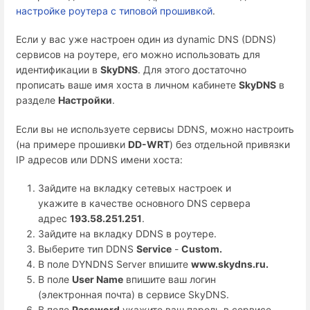
настройке роутера с типовой прошивкой
.
Если у вас уже настроен один из dynamic DNS (DDNS)
сервисов на роутере, его можно использовать для
идентификации в
SkyDNS
. Для этого достаточно
прописать ваше имя хоста в личном кабинете
SkyDNS
в
разделе
Настройки
.
Если вы не используете сервисы DDNS, можно настроить
(на примере прошивки
DD-WRT
) без отдельной привязки
IP адресов или DDNS имени хоста:
Зайдите на вкладку сетевых настроек и
укажите в качестве основного DNS сервера
адрес
193.58.251.251
.
Зайдите на вкладку DDNS в роутере.
Выберите тип DDNS
Service
-
Custom.
В поле DYNDNS Server впишите
www.skydns.ru.
В поле
User Name
впишите ваш логин
(электронная почта) в сервисе SkyDNS.
В поле
Password
укажите ваш пароль в сервисе