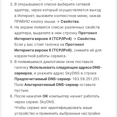
В открывшемся списке выберите сетевой
адаптер, через который осуществляется выход
в Интернет, вызовите контекстное меню, нажав
ПРАВУЮ кнопку мыши →
Свойства
.
На экране появится список различных свойств
адаптера, выделите в нем строчку
Протокол
Интернета версии 4 (TCP/IPv4)
→
Свойства
.
Если у вас стоит галочка на
Протокол
Интернета версии 6 (TCP/IPv6)
, снимите её для
корректной работы сервиса.
В появившемся диалоговом окне поставьте
галочку
Использовать следующие адреса DNS-
серверов
, и укажите адрес SkyDNS в строке
Предпочитаемый DNS-сервер
: 193.58.251.251.
Поле
Альтернативный DNS-сервер
оставьте
пустым.
После нажатия
OK
компьютер начнет работать
через сервис SkyDNS.
Чтобы сервис мог идентифицировать ваше
устройство и применить выбранные настройки