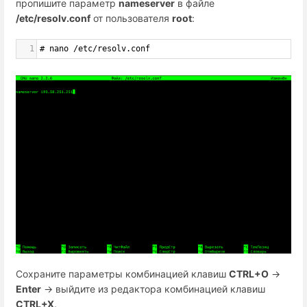
пропишите параметр
nameserver
в файле
/etc/resolv.conf
от пользователя
root
:
1
# nano /etc/resolv.conf
Сохраните параметры комбинацией клавиш
CTRL+O
→
Enter
→ выйдите из редактора комбинацией клавиш
CTRL+X
.