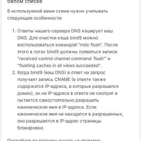
белом списке
В используемой вами схеме нужно учитывать
следующие особенности:
Ответы нашего сервера DNS кэширует ваш
DNS. Для очистки кэша bind9 можно
воспользоваться командой "rndc flush". После
этого в логах bind9 должны появиться записи
"received control channel command 'flush'" и
"flushing caches in all views succeeded".
Когда bind9 (ваш DNS) в ответ на запрос
получает запись CNAME (в ответе также
содержатся IP-адреса, в которые разрешился
домен), он на IP-адреса в ответе не смотрит и
пытается самостоятельно разрешить
каноническое имя в IP-адреса. Если
каноническое имя не находится в разрешенных,
оно разрешается в IP-адрес страницы
блокировки.
Подробнее по второму пункту на примере.