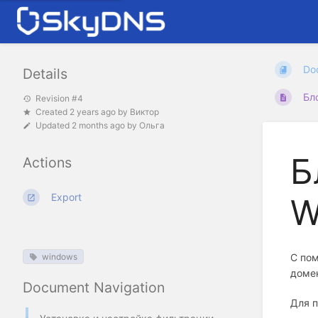
Do
Details
Бл
Revision #4
Created
2 years ago
by
Виктор
Updated
2 months ago
by
Ольга
Б
Actions
Export
W
windows
С пом
домен
Document Navigation
Для п