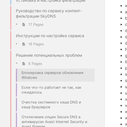
Установка и настройка фильтрации
Руководство по сервису контент-
a
фильтрации SkyDNS
17 Pages
Инструкции по настройке сервиса
16 Pages
Решение потенциальных проблем
l
6 Pages
Блокировка серверов обновления
s
Windows
s
Если что-то работает не так, как
ожидалось
u
v
Очистка системного кэша DNS и
v
кэша браузеров
Отключение опции Secure DNS в
антивирусах Avast Internet Security и
w
Avast Premier