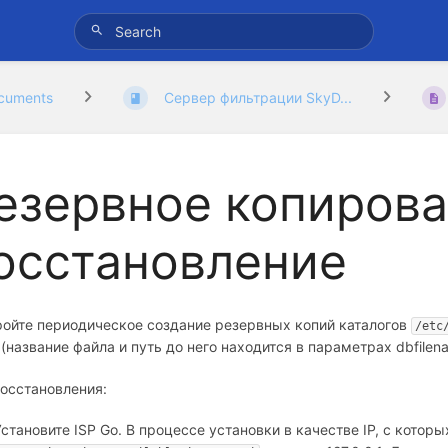
cuments
Сервер фильтрации SkyD...
езервное копирова
осстановление
ойте периодическое создание резервных копий каталогов
/etc
 (название файла и путь до него находится в параметрах dbfilen
осстановления:
Установите ISP Go. В процессе установки в качестве IP, с которы