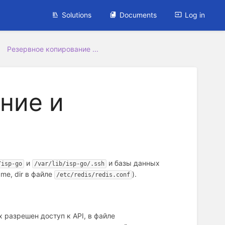
Solutions
Documents
Log in
Резервное копирование ...
ние и
и
и базы данных
/isp-go
/var/lib/isp-go/.ssh
ame, dir в файле
).
/etc/redis/redis.conf
х разрешен доступ к API, в файле