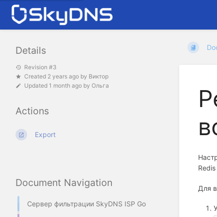
Do
Details
Revision #3
Created
2 years ago
by
Виктор
Updated
1 month ago
by
Ольга
Р
Actions
в
Export
Настр
Redis
Document Navigation
Для в
Сервер фильтрации SkyDNS ISP Go