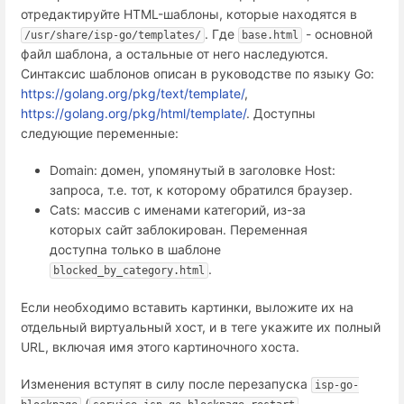
отредактируйте HTML-шаблоны, которые находятся в
. Где
- основной
/usr/share/isp-go/templates/
base.html
файл шаблона, а остальные от него наследуются.
Синтаксис шаблонов описан в руководстве по языку Go:
https://golang.org/pkg/text/template/
,
https://golang.org/pkg/html/template/
. Доступны
следующие переменные:
Domain: домен, упомянутый в заголовке Host:
запроса, т.е. тот, к которому обратился браузер.
Cats: массив с именами категорий, из-за
которых сайт заблокирован. Переменная
доступна только в шаблоне
.
blocked_by_category.html
Если необходимо вставить картинки, выложите их на
отдельный виртуальный хост, и в теге укажите их полный
URL, включая имя этого картиночного хоста.
Изменения вступят в силу после перезапуска
isp-go-
(
.